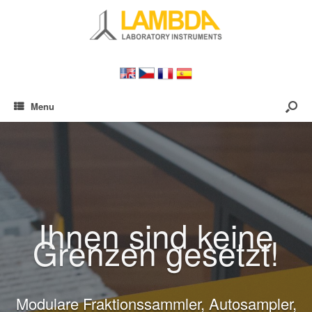
Menu
Ihnen sind keine
Grenzen gesetzt!
Modulare Fraktionssammler, Autosampler,