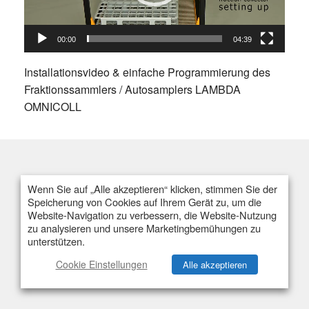
00:00
04:39
Installationsvideo & einfache Programmierung des
Fraktionssammlers / Autosamplers LAMBDA
OMNICOLL
Flexibilität
Einzelstrom
Multistrom
Kapazität & Behälter
Preis & Angebot
Wenn Sie auf „Alle akzeptieren“ klicken, stimmen Sie der
Speicherung von Cookies auf Ihrem Gerät zu, um die
Website-Navigation zu verbessern, die Website-Nutzung
zu analysieren und unsere Marketingbemühungen zu
unterstützen.
Cookie Einstellungen
Alle akzeptieren