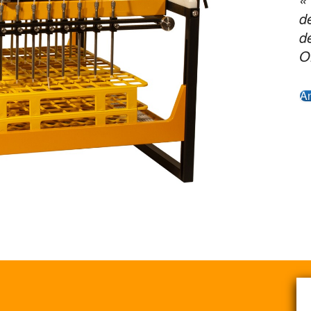
de
d
O
An