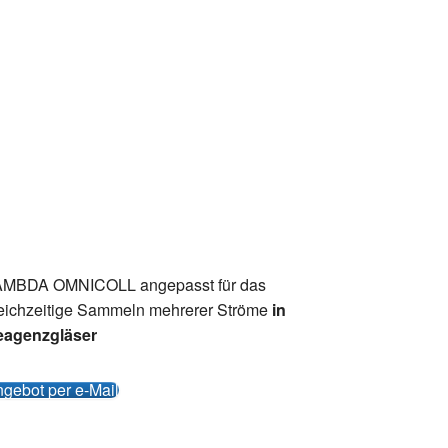
MBDA OMNICOLL angepasst für das
eichzeitige Sammeln mehrerer Ströme
in
eagenzgläser
gebot per e-Mail