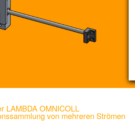
cher LAMBDA OMNICOLL
tionssammlung von mehreren Strömen