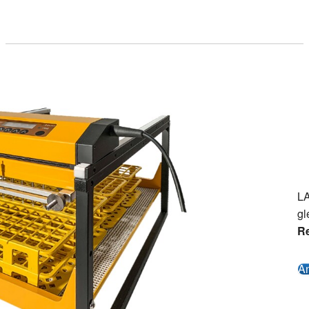
LA
gl
R
An